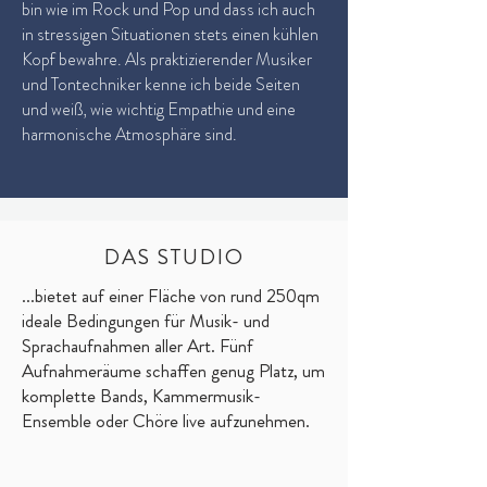
bin wie im Rock und Pop und dass ich auch
in stressigen Situationen stets einen kühlen
Kopf bewahre. Als praktizierender Musiker
und Tontechniker kenne ich beide Seiten
und weiß, wie wichtig Empathie und eine
harmonische Atmosphäre sind.
DAS STUDIO
...bietet auf einer Fläche von rund 250qm
ideale Bedingungen für Musik- und
Sprachaufnahmen aller Art. Fünf
Aufnahmeräume schaffen genug Platz, um
komplette Bands, Kammermusik-
Ensemble oder Chöre live aufzunehmen.